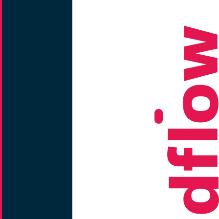
Sign
up
Krok 1 z 2 -
User data