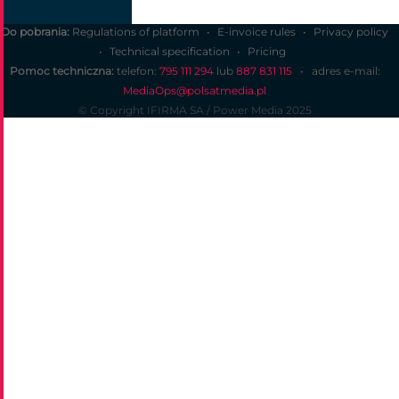
Do pobrania:
Regulations of platform
E-invoice rules
Privacy policy
Technical specification
Pricing
Pomoc techniczna:
telefon:
795 111 294
lub
887 831 115
• adres e-mail:
MediaOps@polsatmedia.pl
©
Copyright IFIRMA SA / Power Media
2025